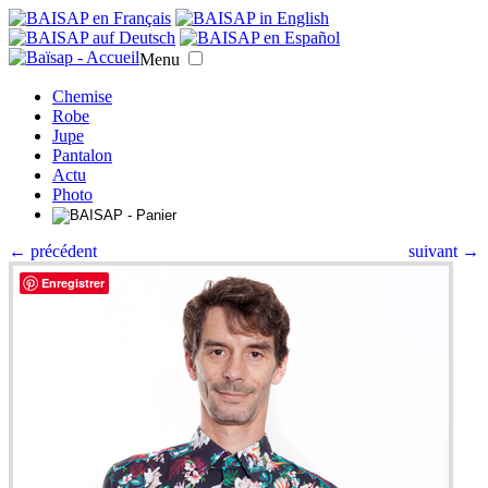
Menu
Chemise
Robe
Jupe
Pantalon
Actu
Photo
← précédent
suivant →
Enregistrer