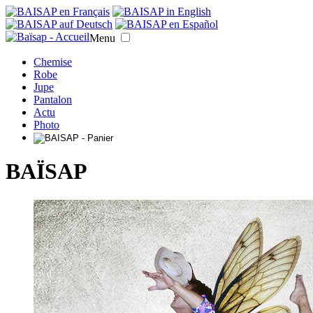
Menu
Chemise
Robe
Jupe
Pantalon
Actu
Photo
BAÏSAP