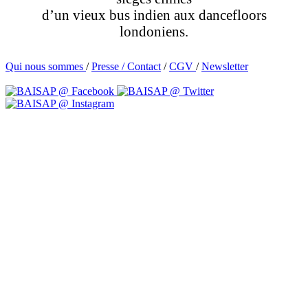
d’un vieux bus indien aux dancefloors
londoniens.
Qui nous sommes
/
Presse /
Contact
/
CGV
/
Newsletter