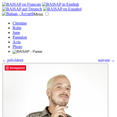
Menu
Chemise
Robe
Jupe
Pantalon
Actu
Photo
← précédent
suivant →
Enregistrer