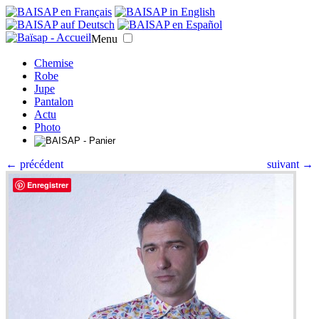
Menu
Chemise
Robe
Jupe
Pantalon
Actu
Photo
← précédent
suivant →
Enregistrer