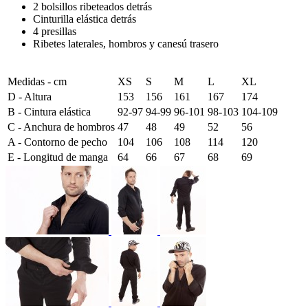
2 bolsillos ribeteados detrás
Cinturilla elástica detrás
4 presillas
Ribetes laterales, hombros y canesú trasero
Medidas - cm
XS
S
M
L
XL
D - Altura
153
156
161
167
174
B - Cintura elástica
92-97
94-99
96-101
98-103
104-109
C - Anchura de hombros
47
48
49
52
56
A - Contorno de pecho
104
106
108
114
120
E - Longitud de manga
64
66
67
68
69