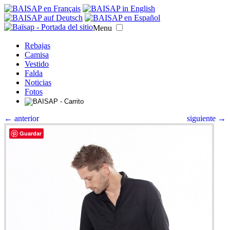
Menu
Rebajas
Camisa
Vestido
Falda
Noticias
Fotos
← anterior
siguiente →
Guardar