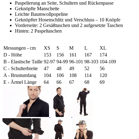
Paspelierung an Seite, Schultern und Rückenpasse
Geknöpfte Manschette
Leichte Baumwollpopeline
Geknöpfter Hosenschlitz und Verschluss – 10 Knöpfe
Vorderseite: 2 Gesäßtaschen und 2 aufgesetzte Taschen
Hinten: 2 Paspeltaschen
Messungen - cm
XS
S
M
L
XL
D - Höhe
153
156
161
167
174
B - Elastische Taille
92-97
94-99
96-101
98-103
104-109
C - Schulterbreite
47
48
49
52
56
A - Brustumfang
104
106
108
114
120
E - Ärmel Länge
64
66
67
68
69