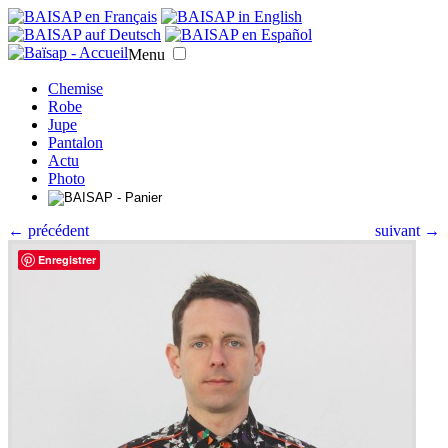
Menu
Chemise
Robe
Jupe
Pantalon
Actu
Photo
← précédent
suivant →
Enregistrer