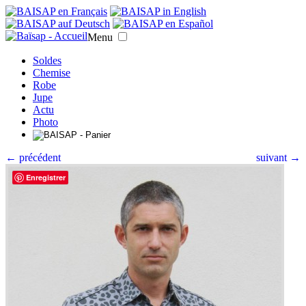
Menu
Soldes
Chemise
Robe
Jupe
Actu
Photo
← précédent
suivant →
Enregistrer