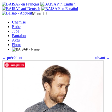
Menu
Chemise
Robe
Jupe
Pantalon
Actu
Photo
← précédent
suivant →
Enregistrer