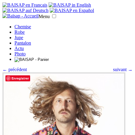
Menu
Chemise
Robe
Jupe
Pantalon
Actu
Photo
← précédent
suivant →
Enregistrer