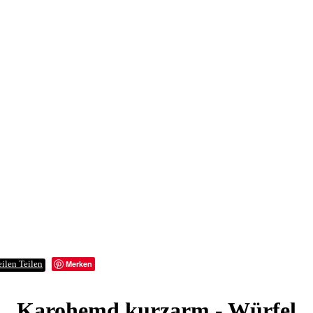
Merken
Teilen
Karohemd kurzarm - Würfel