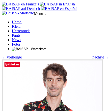
Menu
Hemd
Kleid
Herrenrock
Pants
News
Fotos
← vorherige
nächste →
Merken