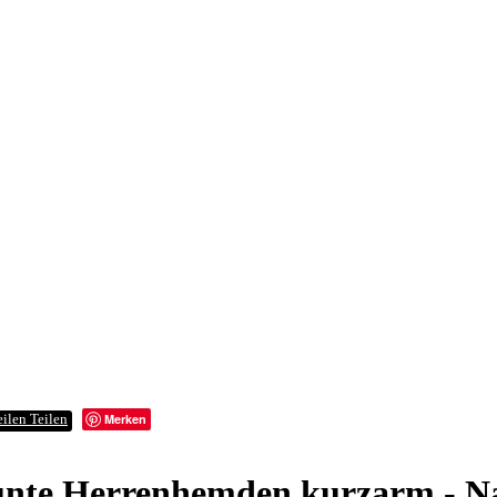
Merken
Teilen
nte Herrenhemden kurzarm - N