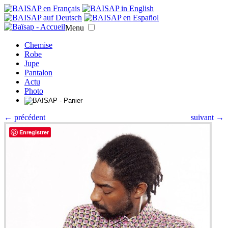
Menu
Chemise
Robe
Jupe
Pantalon
Actu
Photo
← précédent
suivant →
Enregistrer