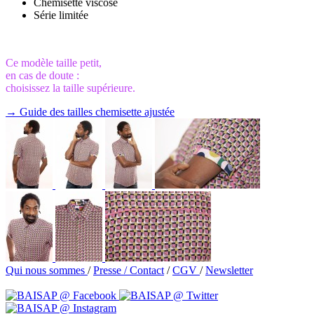
Chemisette viscose
Série limitée
Ce modèle taille petit,
en cas de doute :
choisissez la taille supérieure.
→ Guide des tailles chemisette ajustée
Qui nous sommes
/
Presse /
Contact
/
CGV
/
Newsletter