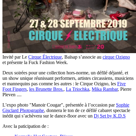
Invité par Le
Cirque Électrique
, Baïsap s’associe au
cirque Ozigno
et présente la Fuck Fashion Week.
Deux soirées pour une collection hors-norme, un défilé déjanté, et
un show unique réunissant performers, artistes circassiens, musiciens
et mannequins pas comme les autres : le Cirque Ozigno, les
Five
Foot Fingers
,
les Brunette Bros.
,
La Triochka
,
Mika Rambar
, Pierre
Pleven ....
L’expo photo "Manoir Cougar", présentée à l’occasion par
Sophie
Gisclard Photographe
, donnera le ton de ce défilé cabaret spectacle
inédit qui s’achèvera sur le dance-floor avec un
Dj Set by K.D.S
Avec la paticipation de :