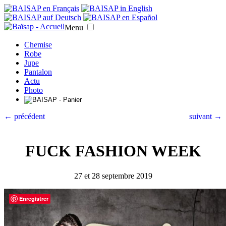
Menu
Chemise
Robe
Jupe
Pantalon
Actu
Photo
← précédent
suivant →
FUCK FASHION WEEK
27 et 28 septembre 2019
Enregistrer