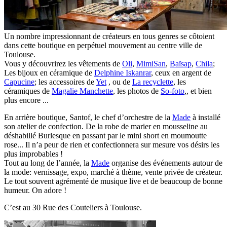
Un nombre impressionnant de créateurs en tous genres se côtoient
dans cette boutique en perpétuel mouvement au centre ville de
Toulouse.
Vous y découvrirez les vêtements de
Oli
,
MimiSan
,
Baïsap
,
Chila
;
Les bijoux en céramique de
Delphine Iskanrar
, ceux en argent de
Capucine
; les accessoires de
Yet
, ou de
La recyclette
, les
céramiques de
Magalie Manchette
, les photos de
So-foto
,, et bien
plus encore ...
En arrière boutique, Santof, le chef d’orchestre de la
Made
à installé
son atelier de confection. De la robe de marier en mousseline au
déshabillé Burlesque en passant par le mini short en moumoutte
rose... Il n’a peur de rien et confectionnera sur mesure vos désirs les
plus improbables !
Tout au long de l’année, la
Made
organise des événements autour de
la mode: vernissage, expo, marché à thème, vente privée de créateur.
Le tout souvent agrémenté de musique live et de beaucoup de bonne
humeur. On adore !
C’est au 30 Rue des Couteliers à Toulouse.