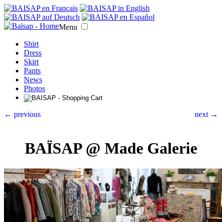
Menu
Shirt
Dress
Skirt
Pants
News
Photos
← previous
next →
BAÏSAP @ Made Galerie