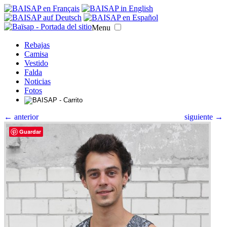
Menu
Rebajas
Camisa
Vestido
Falda
Noticias
Fotos
← anterior
siguiente →
Guardar