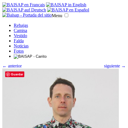
Menu
Rebajas
Camisa
Vestido
Falda
Noticias
Fotos
← anterior
siguiente →
Guardar