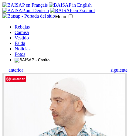
Menu
Rebajas
Camisa
Vestido
Falda
Noticias
Fotos
← anterior
siguiente →
Guardar