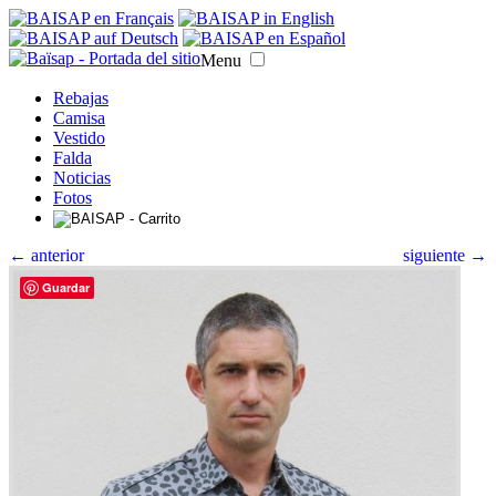
Menu
Rebajas
Camisa
Vestido
Falda
Noticias
Fotos
← anterior
siguiente →
Guardar