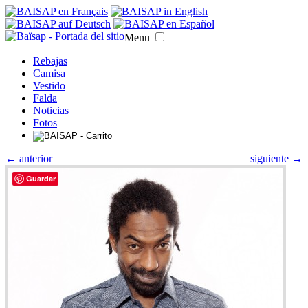
Menu
Rebajas
Camisa
Vestido
Falda
Noticias
Fotos
← anterior
siguiente →
Guardar