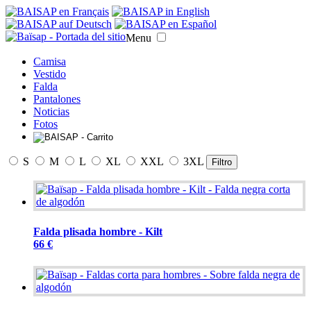
Menu
Camisa
Vestido
Falda
Pantalones
Noticias
Fotos
S
M
L
XL
XXL
3XL
Filtro
Falda plisada hombre - Kilt
66 €