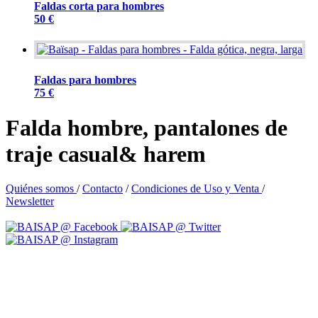
Faldas corta para hombres
50 €
Faldas para hombres
75 €
Falda hombre, pantalones de
traje casual& harem
Quiénes somos
/
Contacto
/
Condiciones de Uso y Venta
/
Newsletter