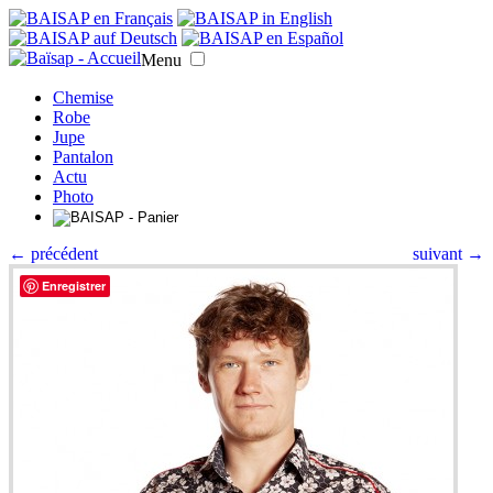
Menu
Chemise
Robe
Jupe
Pantalon
Actu
Photo
← précédent
suivant →
Enregistrer