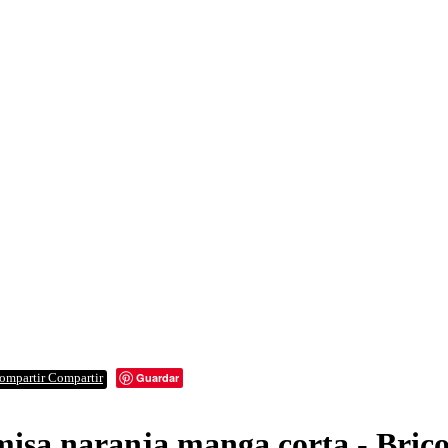
Guardar
Compartir
isa naranja manga corta - Brico