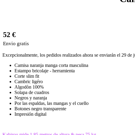
52 €
Envio gratis
Excepcionalmente, los pedidos realizados ahora se enviarán el 29 de j
Camisa naranja manga corta masculina
Estampo bricolaje - herramienta
Corte slim fit
Cambric ligéro
Algodòn 100%
Solapa de cuadros
Negros y naranja
Por las espaldas, las mangas y el cuello
Botones negro transparente
Impresión digital
Kabirou mide 1,85 metros de altura & pesa 75 kg.